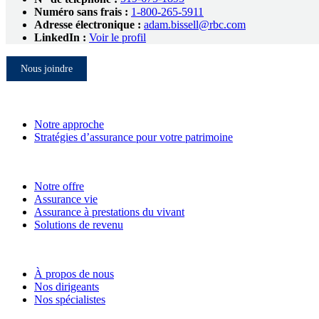
Numéro sans frais :
1-800-265-5911
Adresse électronique :
adam.bissell@rbc.com
LinkedIn
:
Voir le profil
Nous joindre
Nos services
Notre approche
Stratégies d’assurance pour votre patrimoine
Solutions
Notre offre
Assurance vie
Assurance à prestations du vivant
Solutions de revenu
À propos de Services financiers RBC Gestion de patrimoin
À propos de nous
Nos dirigeants
Nos spécialistes