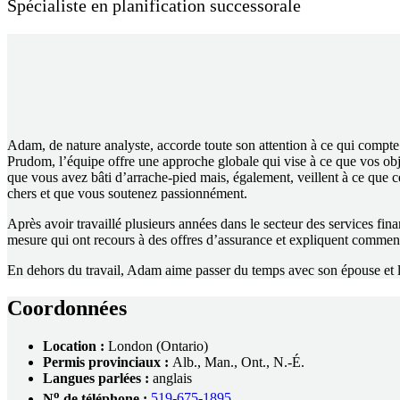
Spécialiste en planification successorale
Adam, de nature analyste, accorde toute son attention à ce qui compte 
Prudom, l’équipe offre une approche globale qui vise à ce que vos obje
que vous avez bâti d’arrache-pied mais, également, veillent à ce que c
chers et que vous soutenez passionnément.
Après avoir travaillé plusieurs années dans le secteur des services fi
mesure qui ont recours à des offres d’assurance et expliquent comment a
En dehors du travail, Adam aime passer du temps avec son épouse et leurs
Coordonnées
Location
:
London (Ontario)
Permis provinciaux :
Alb., Man., Ont., N.-É.
Langues
parlées
:
anglais
o
N
de téléphone :
519-675-1895