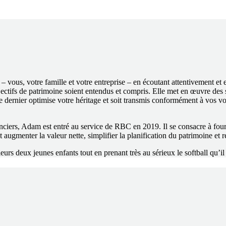
– vous, votre famille et votre entreprise – en écoutant attentivement e
ctifs de patrimoine soient entendus et compris. Elle met en œuvre des so
e dernier optimise votre héritage et soit transmis conformément à vos vo
nanciers, Adam est entré au service de RBC en 2019. Il se consacre à fou
ugmenter la valeur nette, simplifier la planification du patrimoine et r
 deux jeunes enfants tout en prenant très au sérieux le softball qu’il pr