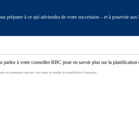
 préparer à ce qui adviendra de votre succession – et à pourvoir aux b
arlez à votre conseiller RBC pour en savoir plus sur la planification 
ls en placements peuvent vous aider en matière de planification d’assurance.