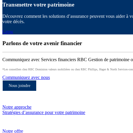
Transmettre votre patrimoine
Découvrez comment les solutions d’assurance peuvent vous aider à vous
votre décès.
Grow
Parlons de votre avenir financier
Communiquez avec Services financiers RBC Gestion de patrimoine ou p
*Les conseillers chez RBC Dominion valeurs mobilières ou chez RBC Phillips, Hager & North Services-consei
Communiquez avec nous
Nous joindre
Nos services
Notre approche
Stratégies d’assurance pour votre patrimoine
Solutions
Notre offre