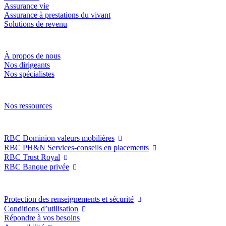
Assurance vie
Assurance à prestations du vivant
Solutions de revenu
À propos de Services financiers RBC Gestion de patrimoin
À propos de nous
Nos dirigeants
Nos spécialistes
Resources
Nos ressources
RBC Gestion de patrimoine
RBC Dominion valeurs mobilières
RBC PH&N Services-conseils en placements
RBC Trust Royal
RBC Banque privée
Protection des renseignements personnels
Protection des renseignements et sécurité
Conditions d’utilisation
Répondre à vos besoins